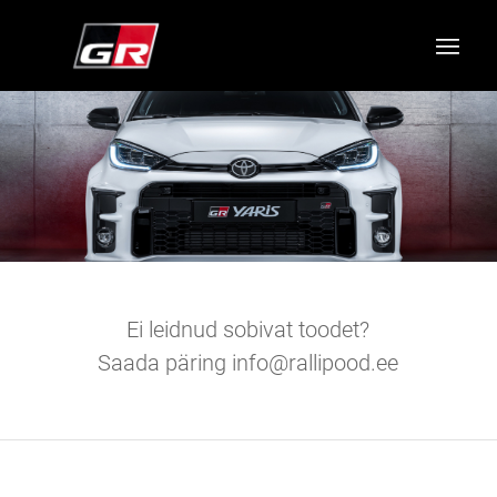
Ei leidnud sobivat toodet?
Saada päring info@rallipood.ee